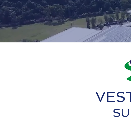
VES
SU